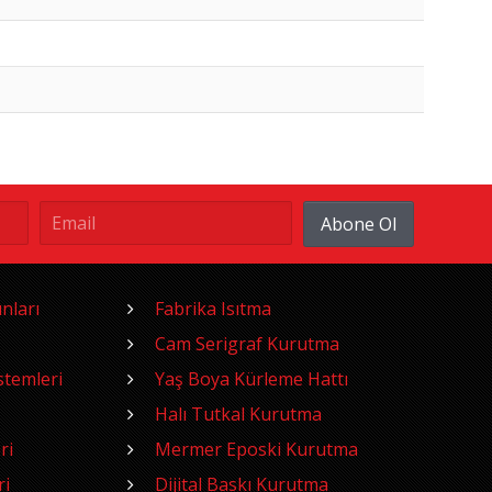
Abone Ol
nları
Fabrika Isıtma
Cam Serigraf Kurutma
temleri
Yaş Boya Kürleme Hattı
Halı Tutkal Kurutma
ri
Mermer Eposki Kurutma
ri
Dijital Baskı Kurutma