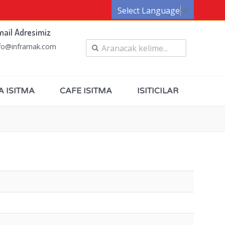
Select Language
▼
mail Adresimiz
fo@inframak.com
A ISITMA
CAFE ISITMA
ISITICILAR