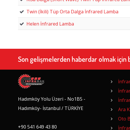
Twin (İkili) Tüp Orta Dalga İnfrared Lamba
Helen İnfrared Lamba
Son gelişmelerden haberdar olmak için 
İnfra
İnfra
Hadımköy Yolu Üzeri - No1B5 -
İnfra
Hadımköy- İstanbul / TÜRKİYE
Ara 
Oto B
+90 541 649 43 80
İnfra