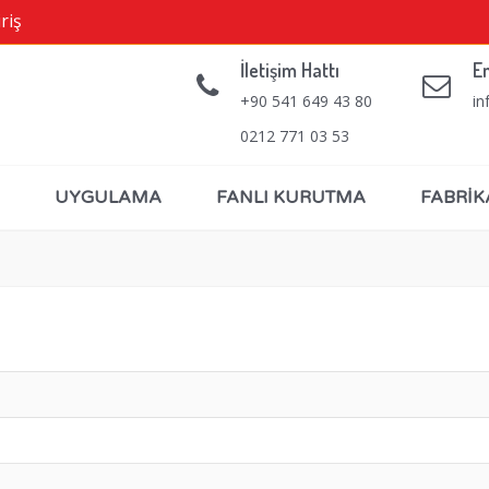
riş
İletişim Hattı
E
+90 541 649 43 80
in
0212 771 03 53
UYGULAMA
FANLI KURUTMA
FABRİK