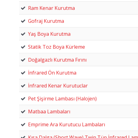
Ram Kenar Kurutma
Gofraj Kurutma
Yaş Boya Kurutma
Statik Toz Boya Kürleme
Doğalgazlı Kurutma Fırını
İnfrared Ön Kurutma
İnfrared Kenar Kurutuclar
Pet Şişirme Lambası (Halojen)
Matbaa Lambaları
Emprime Ara Kurutucu Lambaları
Kısa Dalga (Short Wave) Twin Tüp İnfrared La