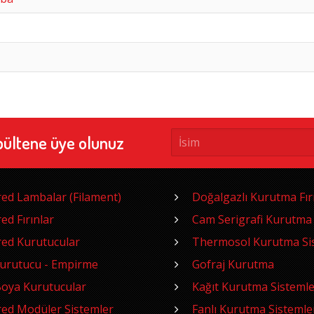
bültene üye olunuz
red Lambalar (Filament)
Doğalgazlı Kurutma Fırı
red Fırınlar
Cam Serigrafi Kurutma
red Kurutucular
Thermosol Kurutma Sis
Kurutucu - Empirme
Gofraj Kurutma
oya Kurutucular
Kağıt Kurutma Sistemle
red Modüler Sistemler
Fanlı Kurutma Sistemle