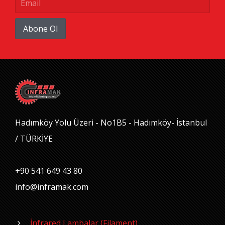
Abone Ol
Hadımköy Yolu Üzeri - No1B5 - Hadımköy- İstanbul
/ TÜRKİYE
+90 541 649 43 80
info@inframak.com
İnfrared Lambalar (Filament)