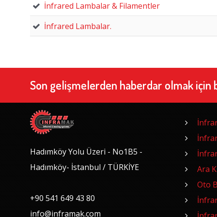
İnfrared Lambalar & Filamentler
İnfrared Lambalar.
Son gelişmelerden haberdar olmak için 
İnfra
İnfra
Hadımköy Yolu Üzeri - No1B5 -
İnfra
Hadımköy- İstanbul / TÜRKİYE
Ara 
Oto B
+90 541 649 43 80
İnfra
info@inframak.com
İnfra