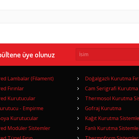
bültene üye olunuz
red Lambalar (Filament)
Doğalgazlı Kurutma Fırı
red Fırınlar
Cam Serigrafi Kurutma
red Kurutucular
Thermosol Kurutma Sis
Kurutucu - Empirme
Gofraj Kurutma
oya Kurutucular
Kağıt Kurutma Sistemle
red Modüler Sistemler
Fanlı Kurutma Sistemle
red Tünel Fırın
Thermoform Sistemler