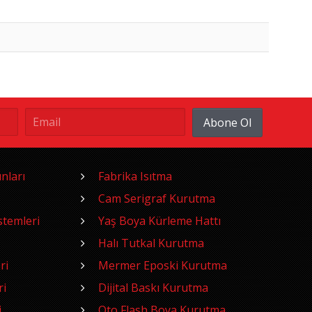
Abone Ol
nları
Fabrika Isıtma
Cam Serigraf Kurutma
temleri
Yaş Boya Kürleme Hattı
Halı Tutkal Kurutma
ri
Mermer Eposki Kurutma
ri
Dijital Baskı Kurutma
i
Oto Flash Boya Kurutma