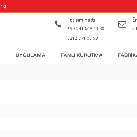
riş
İletişim Hattı
E
+90 541 649 43 80
in
0212 771 03 53
UYGULAMA
FANLI KURUTMA
FABRİK