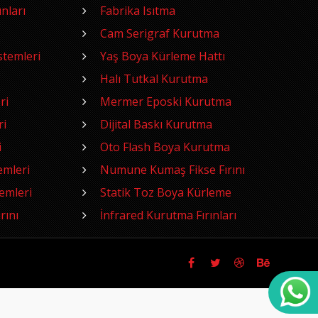
nları
Fabrika Isıtma
Cam Serigraf Kurutma
temleri
Yaş Boya Kürleme Hattı
Halı Tutkal Kurutma
ri
Mermer Eposki Kurutma
ri
Dijital Baskı Kurutma
i
Oto Flash Boya Kurutma
emleri
Numune Kumaş Fikse Fırını
emleri
Statik Toz Boya Kürleme
rını
İnfrared Kurutma Fırınları