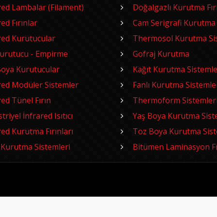
red Lambalar (Filament)
Doğalgazlı Kurutma Fırı
red Fırınlar
Cam Serigrafi Kurutma
red Kurutucular
Thermosol Kurutma Sis
Kurutucu - Empirme
Gofraj Kurutma
oya Kurutucular
Kağıt Kurutma Sistemle
red Modüler Sistemler
Fanlı Kurutma Sistemle
red Tünel Fırın
Thermoform Sistemler
riyel İnfrared Isıtıcı
Yaş Boya Kurutma Sist
red Kurutma Fırınları
Toz Boya Kurutma Sist
Kurutma Sistemleri
Bitümen Laminasyon Fı