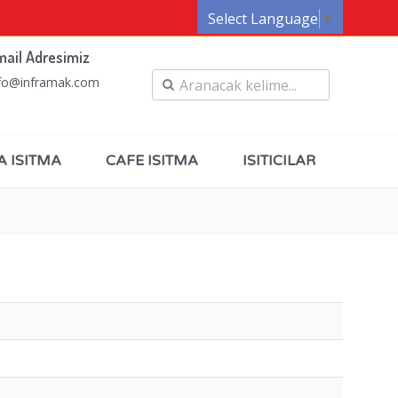
Select Language
▼
mail Adresimiz
fo@inframak.com
A ISITMA
CAFE ISITMA
ISITICILAR