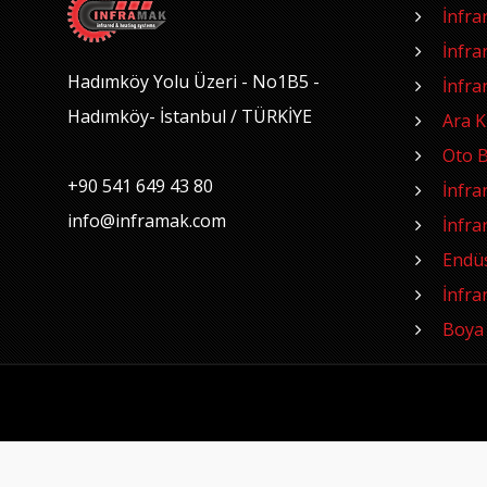
İnfra
İnfra
Hadımköy Yolu Üzeri - No1B5 -
İnfra
Hadımköy- İstanbul / TÜRKİYE
Ara 
Oto B
+90 541 649 43 80
İnfra
info@inframak.com
İnfra
Endüst
İnfra
Boya 