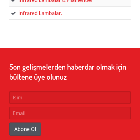
İnfrared Lambalar.
Son gelişmelerden haberdar olmak için
bültene üye olunuz
Abone Ol