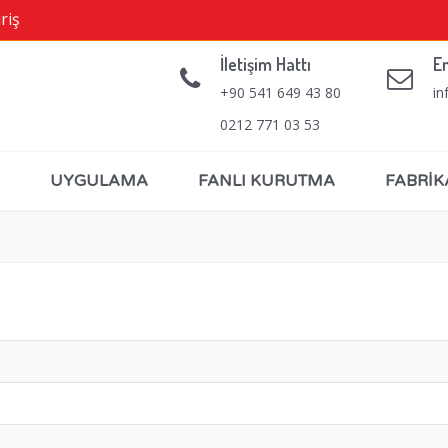
riş
İletişim Hattı
E
+90 541 649 43 80
in
0212 771 03 53
UYGULAMA
FANLI KURUTMA
FABRİK