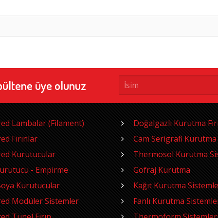
bültene üye olunuz
red Lambalar (Filament)
Doğalgazlı Kurutma Fırı
red Fırınlar
Cam Serigrafi Kurutma
red Kurutucular
Thermosol Kurutma Sis
Kurutucu - Empirme
Gofraj Kurutma
oya Kurutucular
Kağıt Kurutma Sistemle
red Modüler Sistemler
Fanlı Kurutma Sistemle
red Tünel Fırın
Thermoform Sistemler