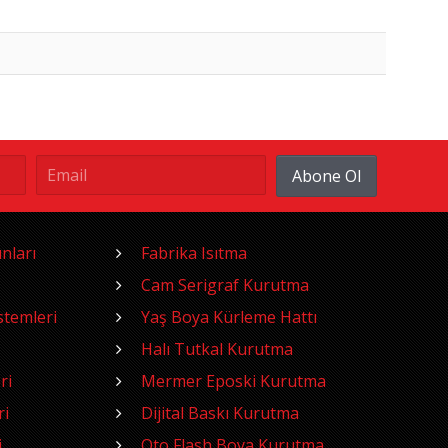
Abone Ol
nları
Fabrika Isıtma
Cam Serigraf Kurutma
temleri
Yaş Boya Kürleme Hattı
Halı Tutkal Kurutma
ri
Mermer Eposki Kurutma
ri
Dijital Baskı Kurutma
i
Oto Flash Boya Kurutma