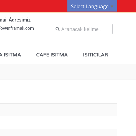
Select Language
▼
mail Adresimiz
fo@inframak.com
A ISITMA
CAFE ISITMA
ISITICILAR