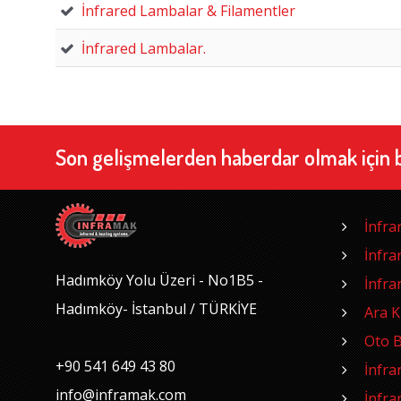
İnfrared Lambalar & Filamentler
İnfrared Lambalar.
Son gelişmelerden haberdar olmak için 
İnfra
İnfra
Hadımköy Yolu Üzeri - No1B5 -
İnfra
Hadımköy- İstanbul / TÜRKİYE
Ara 
Oto B
+90 541 649 43 80
İnfra
info@inframak.com
İnfra