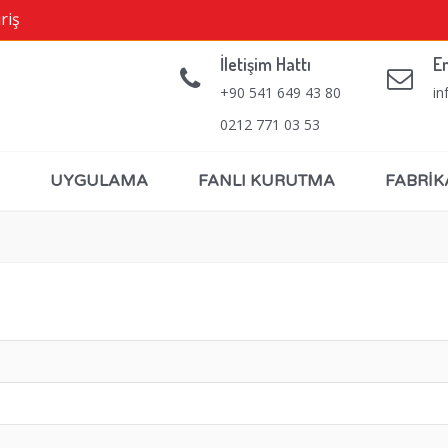
riş
İletişim Hattı
E
+90 541 649 43 80
in
0212 771 03 53
UYGULAMA
FANLI KURUTMA
FABRİK