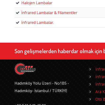
Halojen Lambalar
İnfrared Lambalar & Filamentler
İnfrared Lambalar.
Son gelişmelerden haberdar olmak için 
İnfra
İnfra
Hadımköy Yolu Üzeri - No1B5 -
İnfra
Hadımköy- İstanbul / TÜRKİYE
Ara 
Oto B