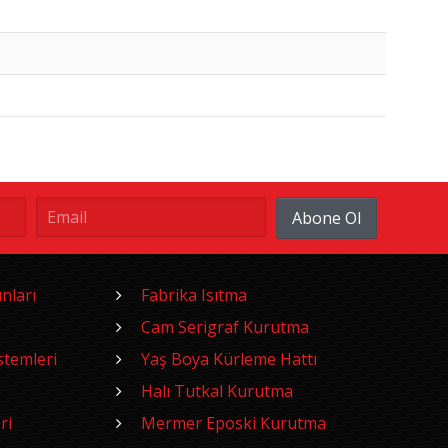
Abone Ol
nları
Fabrika Isıtma
Cam Serigraf Kurutma
temleri
Yaş Boya Kürleme Hattı
Halı Tutkal Kurutma
ri
Mermer Eposki Kurutma