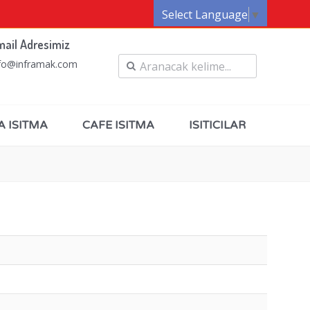
Select Language
▼
mail Adresimiz
fo@inframak.com
A ISITMA
CAFE ISITMA
ISITICILAR