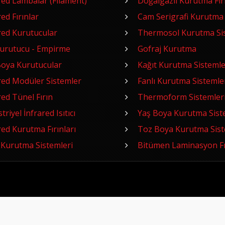
red Lambalar (Filament)
Doğalgazlı Kurutma Fırı
red Fırınlar
Cam Serigrafi Kurutma
red Kurutucular
Thermosol Kurutma Sis
Kurutucu - Empirme
Gofraj Kurutma
oya Kurutucular
Kağıt Kurutma Sistemle
red Modüler Sistemler
Fanlı Kurutma Sistemle
red Tünel Fırın
Thermoform Sistemler
riyel İnfrared Isıtıcı
Yaş Boya Kurutma Sist
red Kurutma Fırınları
Toz Boya Kurutma Sist
Kurutma Sistemleri
Bitümen Laminasyon Fı