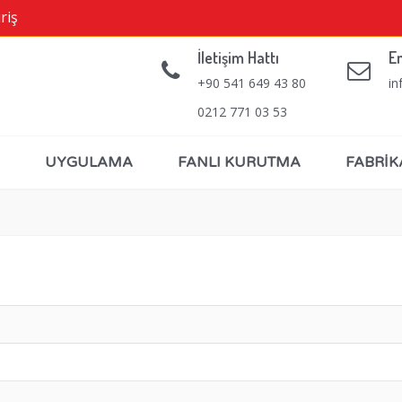
riş
İletişim Hattı
E
+90 541 649 43 80
in
0212 771 03 53
UYGULAMA
FANLI KURUTMA
FABRİK