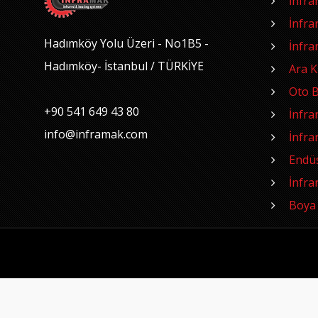
İnfra
İnfra
Hadımköy Yolu Üzeri - No1B5 -
İnfra
Hadımköy- İstanbul / TÜRKİYE
Ara 
Oto B
+90 541 649 43 80
İnfra
info@inframak.com
İnfra
Endüst
İnfra
Boya 