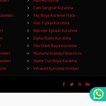
nları
Fabrika Isıtma
Cam Serigraf Kurutma
temleri
Yaş Boya Kürleme Hattı
Halı Tutkal Kurutma
ri
Mermer Eposki Kurutma
ri
Dijital Baskı Kurutma
i
Oto Flash Boya Kurutma
emleri
Numune Kumaş Fikse Fırını
emleri
Statik Toz Boya Kürleme
rını
İnfrared Kurutma Fırınları