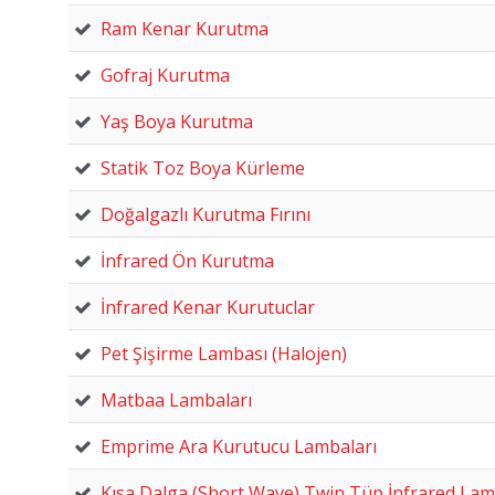
Ram Kenar Kurutma
Gofraj Kurutma
Yaş Boya Kurutma
Statik Toz Boya Kürleme
Doğalgazlı Kurutma Fırını
İnfrared Ön Kurutma
İnfrared Kenar Kurutuclar
Pet Şişirme Lambası (Halojen)
Matbaa Lambaları
Emprime Ara Kurutucu Lambaları
Kısa Dalga (Short Wave) Twin Tüp İnfrared La