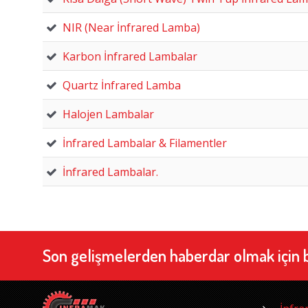
NIR (Near İnfrared Lamba)
Karbon İnfrared Lambalar
Quartz İnfrared Lamba
Halojen Lambalar
İnfrared Lambalar & Filamentler
İnfrared Lambalar.
Son gelişmelerden haberdar olmak için 