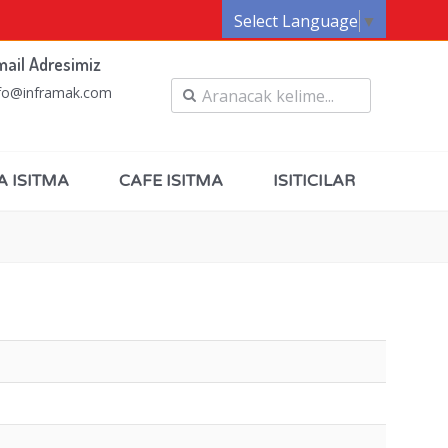
Select Language
▼
mail Adresimiz
fo@inframak.com
A ISITMA
CAFE ISITMA
ISITICILAR