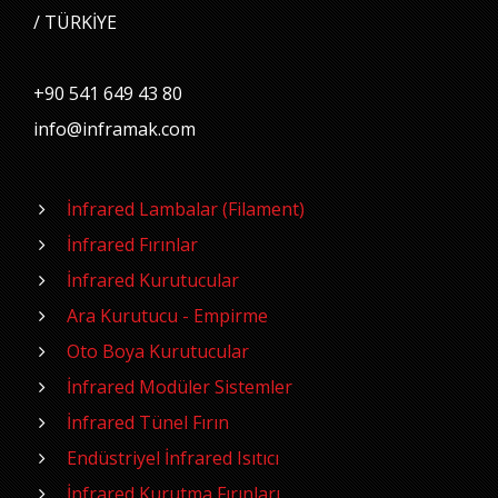
/ TÜRKİYE
+90 541 649 43 80
info@inframak.com
İnfrared Lambalar (Filament)
İnfrared Fırınlar
İnfrared Kurutucular
Ara Kurutucu - Empirme
Oto Boya Kurutucular
İnfrared Modüler Sistemler
İnfrared Tünel Fırın
Endüstriyel İnfrared Isıtıcı
İnfrared Kurutma Fırınları