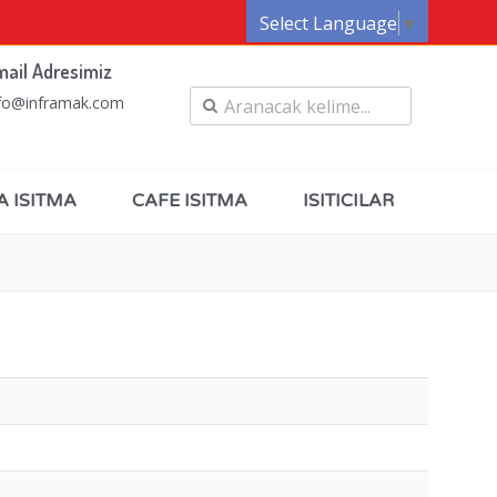
Select Language
▼
mail Adresimiz
fo@inframak.com
A ISITMA
CAFE ISITMA
ISITICILAR