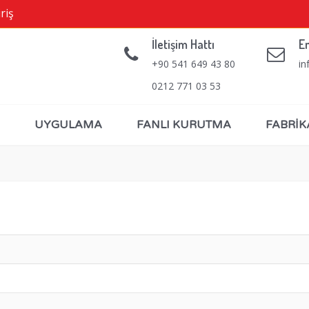
riş
İletişim Hattı
E
+90 541 649 43 80
in
0212 771 03 53
UYGULAMA
FANLI KURUTMA
FABRİK